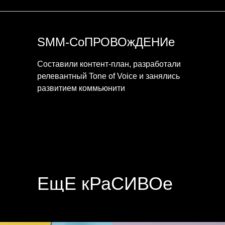
SMM-СоПРОВОжДЕНИе
Составили контент-план, разработали
релевантный Tone of Voice и занялись
развитием коммьюнити
ЕщЁ кРаСИВОе