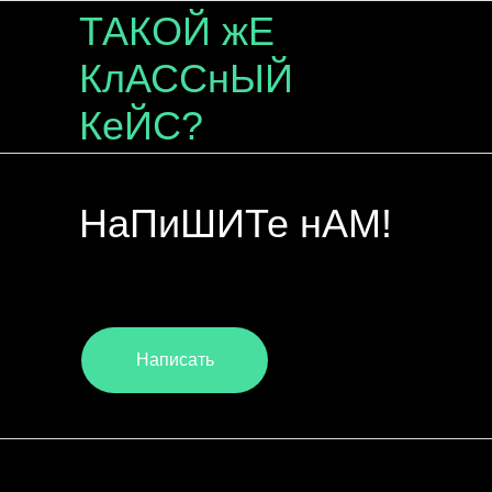
ТАКОЙ жЕ
КлАССнЫЙ
КеЙС?
НаПиШИТе нАМ!
Написать